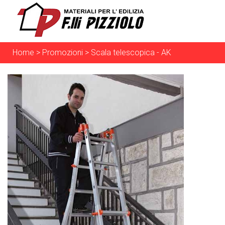
Home
>
Promozioni
>
Scala telescopica - AK