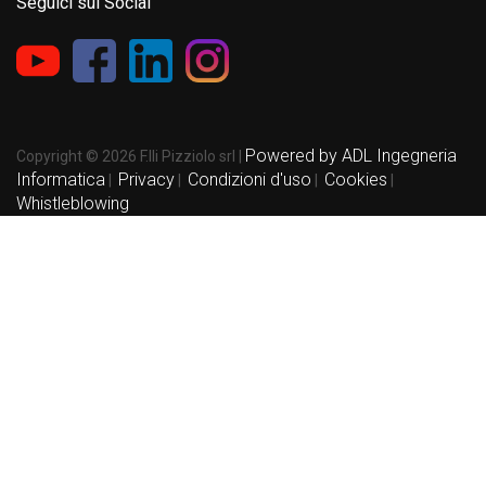
Seguici sui Social
Powered by ADL Ingegneria
Copyright © 2026 F.lli Pizziolo srl |
Informatica
Privacy
Condizioni d'uso
Cookies
|
|
|
|
Whistleblowing