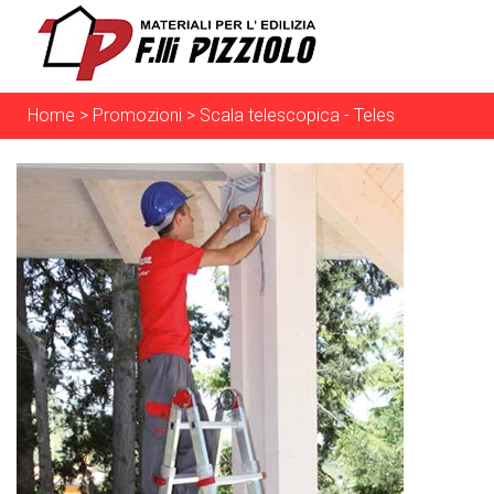
Home
>
Promozioni
>
Scala telescopica - Teles