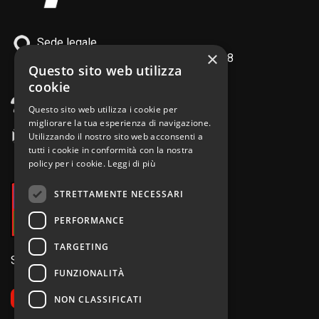
Sede legale
×
Quinto di Treviso TV - via XI Febbraio, 8
Questo sito web utilizza
PI IT02436410266
cookie
tel. +39 0422 378 120
Questo sito web utilizza i cookie per
migliorare la tua esperienza di navigazione.
email.
info@pizziolo.it
Utilizzando il nostro sito web acconsenti a
tutti i cookie in conformità con la nostra
policy per i cookie.
Leggi di più
STRETTAMENTE NECESSARI
PERFORMANCE
TARGETING
Seguici sui Social
FUNZIONALITÀ
NON CLASSIFICATI