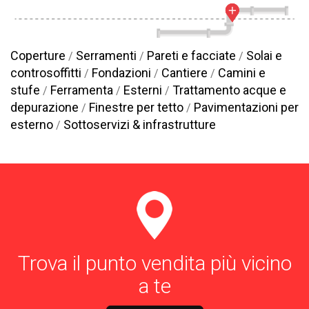
Coperture
Serramenti
Pareti e facciate
Solai e
/
/
/
controsoffitti
Fondazioni
Cantiere
Camini e
/
/
/
stufe
Ferramenta
Esterni
Trattamento acque e
/
/
/
depurazione
Finestre per tetto
Pavimentazioni per
/
/
esterno
Sottoservizi & infrastrutture
/
Trova il punto vendita più vicino
a te