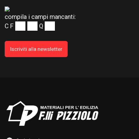
compila i campi mancanti:
C
F
Q