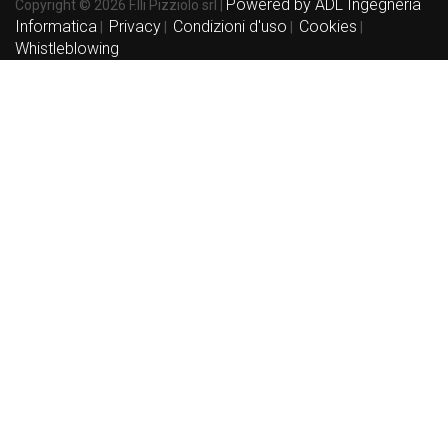
Powered by ADL Ingegneria
Copyright © 2026 F.lli Pizziolo srl |
Informatica
Privacy
Condizioni d'uso
Cookies
|
|
|
|
Whistleblowing