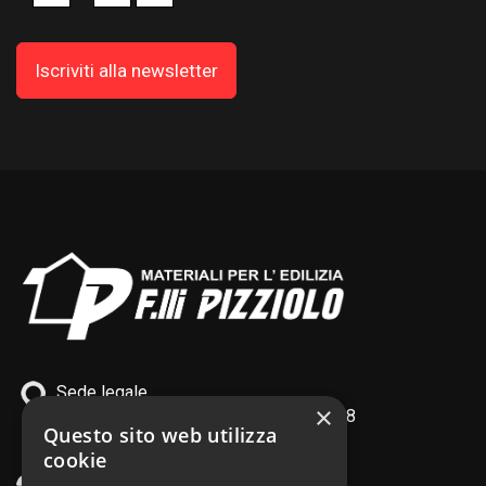
Sede legale
×
Quinto di Treviso TV - via XI Febbraio, 8
Questo sito web utilizza
PI IT02436410266
cookie
tel. +39 0422 378 120