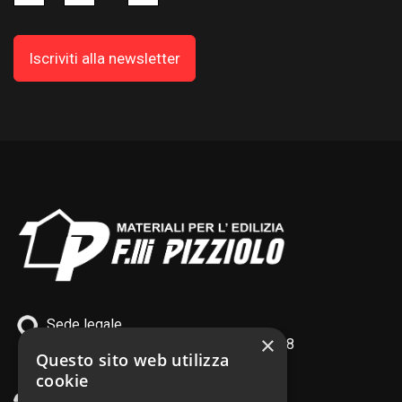
Sede legale
×
Quinto di Treviso TV - via XI Febbraio, 8
Questo sito web utilizza
PI IT02436410266
cookie
tel. +39 0422 378 120